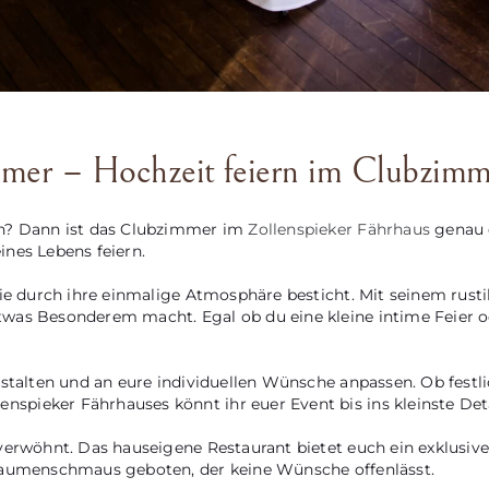
mmer – Hochzeit feiern im Clubzimm
en? Dann ist das Clubzimmer im
Zollenspieker Fährhaus
genau d
nes Lebens feiern.
die durch ihre einmalige Atmosphäre besticht. Mit seinem rust
as Besonderem macht. Egal ob du eine kleine intime Feier oder
estalten und an eure individuellen Wünsche anpassen. Ob festli
pieker Fährhauses könnt ihr euer Event bis ins kleinste Det
verwöhnt. Das hauseigene Restaurant bietet euch ein exklusives
 Gaumenschmaus geboten, der keine Wünsche offenlässt.