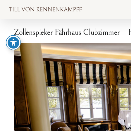
Zum
Inhalt
springen
Zollenspieker Fährhaus Clubzimmer – 
Zeige
grösseres
Bild