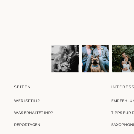
SEITEN
INTERES
WER IST TILL?
EMPFEHLU
WAS ERHALTET IHR?
TIPPS FÜR
REPORTAGEN
SAXOPHONI