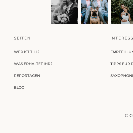
SEITEN
INTERES
WER IST TILL?
EMPFEHLU
WAS ERHALTET IHR?
TIPPS FÜR
REPORTAGEN
SAXOPHONI
BLOG
© C