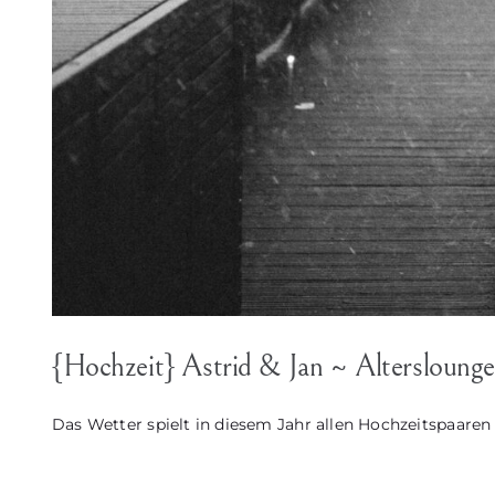
{Hochzeit} Astrid & Jan ~ Altersloung
Das Wetter spielt in diesem Jahr allen Hochzeitspaaren ei