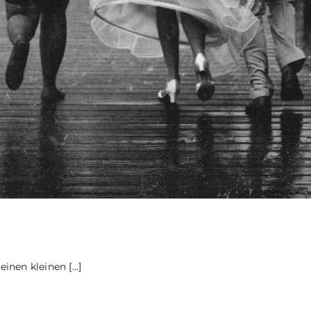
e
nen kleinen [...]