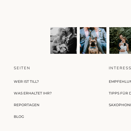
SEITEN
INTERES
WER IST TILL?
EMPFEHLU
WAS ERHALTET IHR?
TIPPS FÜR
REPORTAGEN
SAXOPHONI
BLOG