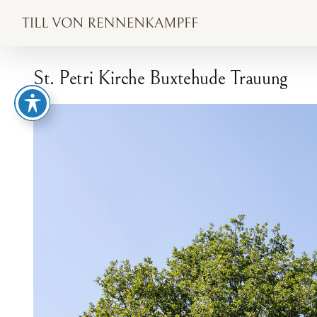
Zum
Inhalt
springen
St. Petri Kirche Buxtehude Trauung
Zeige
grösseres
Bild