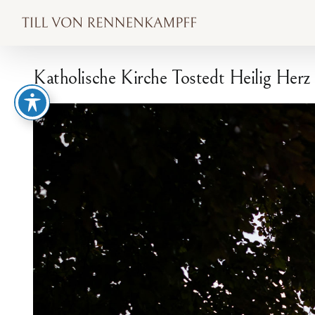
Zum
Inhalt
springen
Katholische Kirche Tostedt Heilig Herz
Zeige
grösseres
Bild