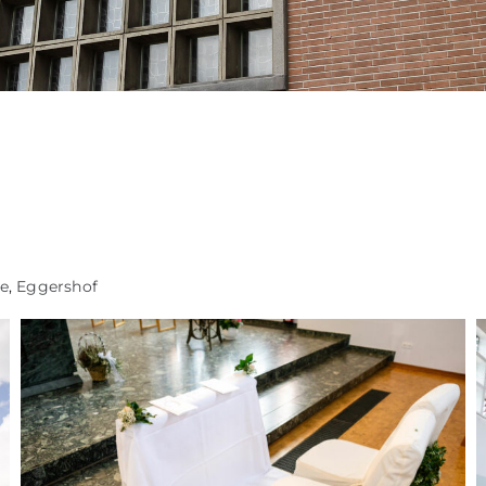
le
,
Eggershof