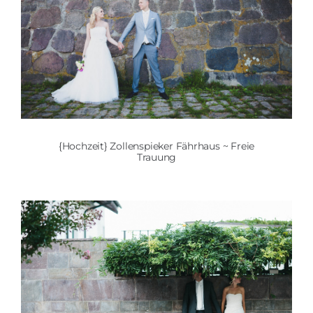
{Hochzeit} Zollenspieker Fährhaus ~ Freie
Trauung