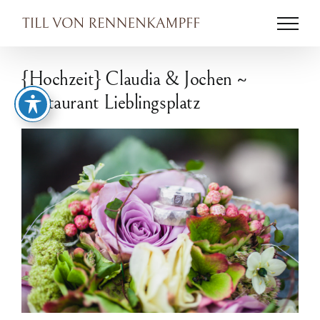
Zum
Inhalt
springen
{Hochzeit} Claudia & Jochen ~
Restaurant Lieblingsplatz
Zeige
grösseres
Bild