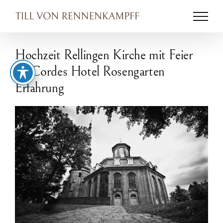
Zum
Inhalt
springen
Hochzeit Rellingen Kirche mit Feier
im Cordes Hotel Rosengarten
Erfahrung
Zeige
grösseres
Bild