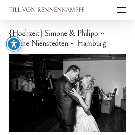
Zum
Inhalt
springen
{Hochzeit} Simone & Philipp ~
Kirche Nienstedten ~ Hamburg
Zeige
grösseres
Bild