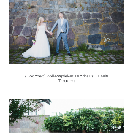
{Hochzeit} Zollenspieker Fährhaus ~ Freie
Trauung