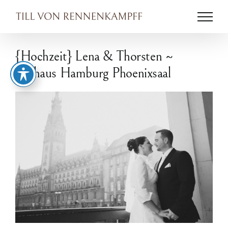
Zum
Inhalt
springen
{Hochzeit} Lena & Thorsten ~
Rathaus Hamburg Phoenixsaal
Zeige
grösseres
Bild