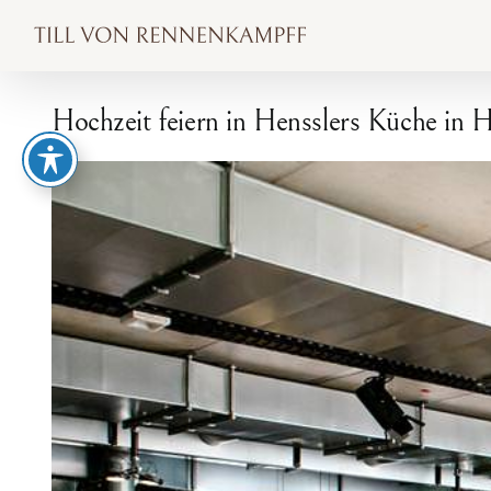
Zum
Inhalt
springen
Hochzeit feiern in Hensslers Küche in
Zeige
grösseres
Bild