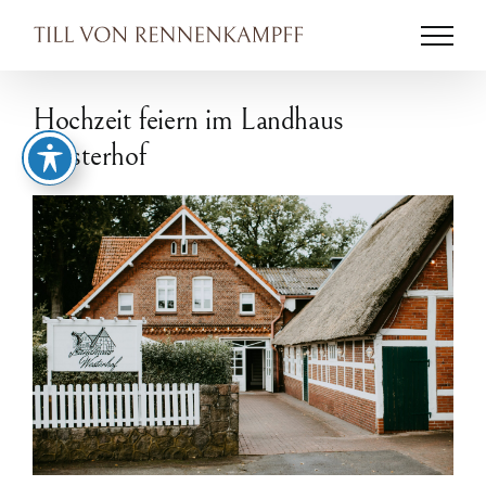
Zum
Inhalt
springen
Hochzeit feiern im Landhaus
Westerhof
Zeige
grösseres
Bild