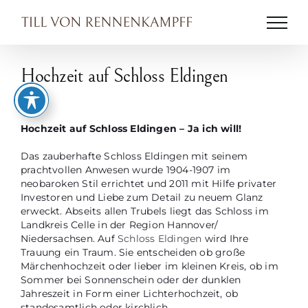
Zum
Inhalt
springen
Hochzeit auf Schloss Eldingen
Zeige
grösseres
Hochzeit auf Schloss Eldingen – Ja ich will!
Bild
Das zauberhafte Schloss Eldingen mit seinem
prachtvollen Anwesen wurde 1904-1907 im
neobaroken Stil errichtet und 2011 mit Hilfe privater
Investoren und Liebe zum Detail zu neuem Glanz
erweckt. Abseits allen Trubels liegt das Schloss im
Landkreis Celle in der Region Hannover/
Niedersachsen. Auf
Schloss Eldingen
wird Ihre
Trauung ein Traum. Sie entscheiden ob große
Märchenhochzeit oder lieber im kleinen Kreis, ob im
Sommer bei Sonnenschein oder der dunklen
Jahreszeit in Form einer Lichterhochzeit, ob
standesamtlich oder kirchlich.