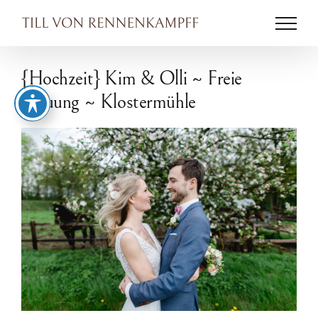
Zum
Inhalt
springen
{Hochzeit} Kim & Olli ~ Freie
Trauung ~ Klostermühle
Zeige
grösseres
Bild